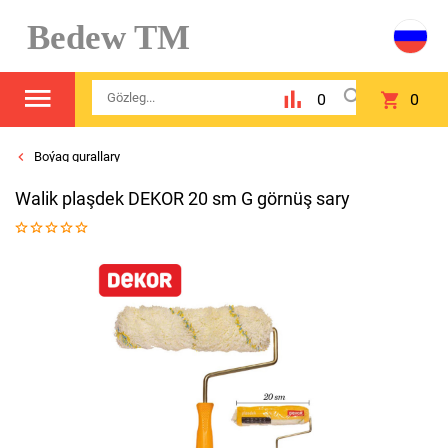
Bedew TM
0
0
Boýag gurallary
Walik plaşdek DEKOR 20 sm G görnüş sary