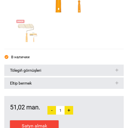
В наличии
Tölegiň görnüşleri
Eltip bermek
51,02 man.
-
+
Satyn almak