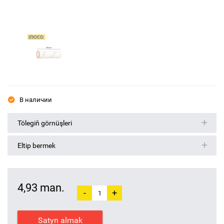
В наличии
Tölegiň görnüşleri
Eltip bermek
4,93 man.
-
+
Satyn almak