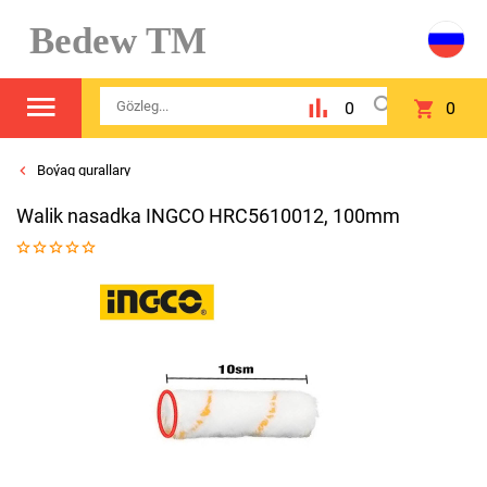
Bedew TM
0
0
Boýag gurallary
Walik nasadka INGCO HRC5610012, 100mm