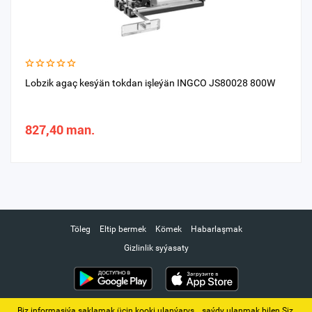
Lobzik agaç kesýän tokdan işleýän INGCO JS80028 800W
827,40 man.
Töleg
Eltip bermek
Kömek
Habarlaşmak
Gizlinlik syýasaty
Biz informasiýa saklamak üçin kooki ulanýarys. ‚ saýdy ulanmak bilen Siz