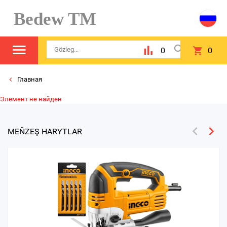
Bedew TM
0
0
Главная
Элемент не найден
MEŇZEŞ HARYTLAR