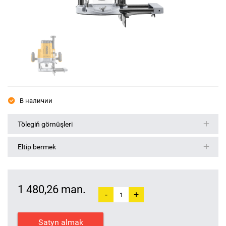
В наличии
Tölegiň görnüşleri
Eltip bermek
1 480,26 man.
-
+
Satyn almak