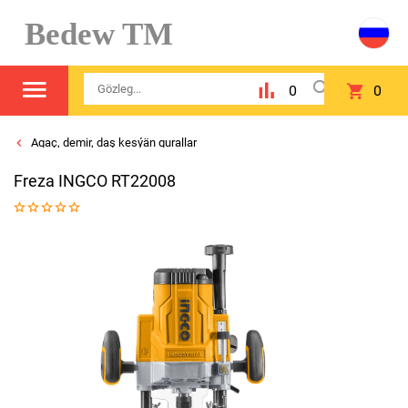
Bedew TM
0
0
Agaç, demir, daş kesýän gurallar
Freza INGCO RT22008