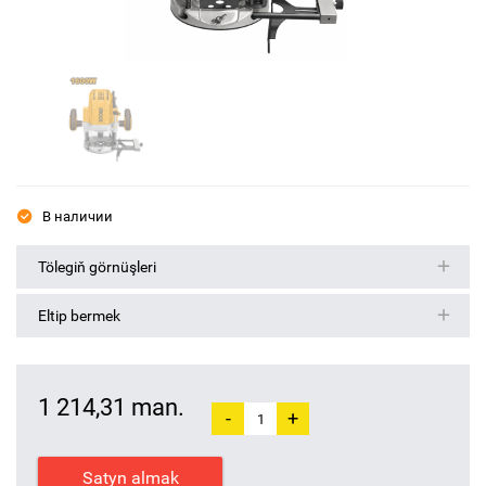
В наличии
Tölegiň görnüşleri
Eltip bermek
1 214,31 man.
-
+
Satyn almak