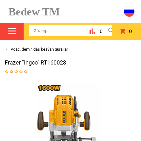
Bedew TM
0
0
Agaç, demir, daş kesýän gurallar
Frazer "Ingco" RT160028