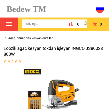
Bedew TM
0
0
Agaç, demir, daş kesýän gurallar
Lobzik agaç kesýän tokdan işleýän INGCO JS80028
800W