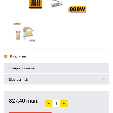
В наличии
Tölegiň görnüşleri
Eltip bermek
827,40 man.
-
+