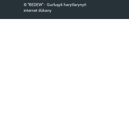
© "BEDEW" - Gurluşyk harytlarynyň
internet dükany