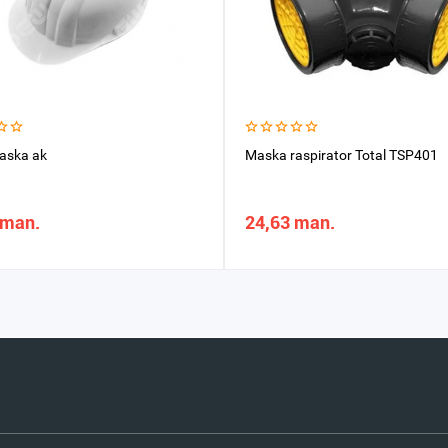
aska ak
Maska raspirator Total TSP401
 man.
24,63 man.