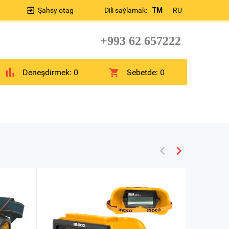
Şahsy otag
Dili saýlamak:
TM
RU
+993 62 657222
Deneşdirmek:
0
Sebetde:
0