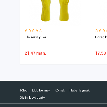
Ellik rezin yuka
Gorag k
21,47 man.
17,53
Töleg
Eltip bermek
Kömek
Habarlaşmak
Gizlinlik syýasaty