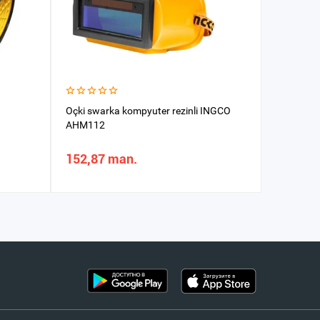
Oçki swarka kompyuter rezinli INGCO
Gurluşyk 
AHM112
152,87 man.
65,01 