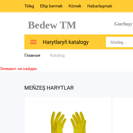
Töleg
Eltip bermek
Kömek
Habarlaşmak
Bedew TM
Gurluşy
Harytlaryň katalogy
Главная
Katalog
Элемент не найден
MEŇZEŞ HARYTLAR