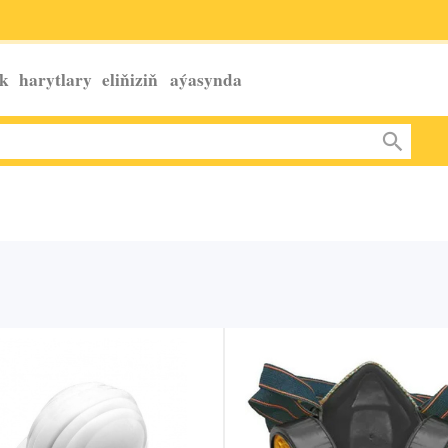
k harytlary eliňiziň
aýasynda