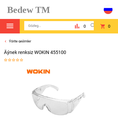
Bedew TM
0
0
Ýörite geýimler
Äýnek renksiz WOKIN 455100