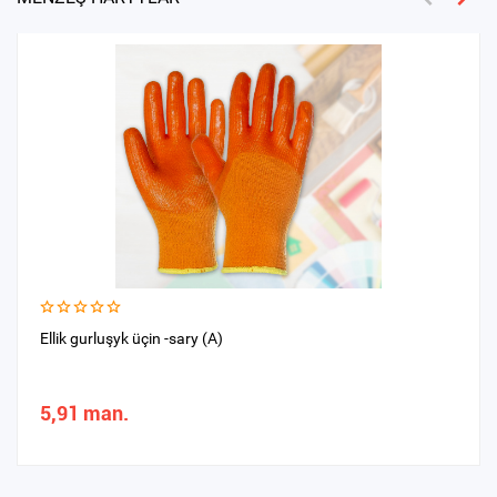
Ellik gurluşyk üçin -sary (A)
5,91 man.