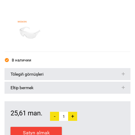
В наличии
Tölegiň görnüşleri
Eltip bermek
25,61 man.
-
+
Satyn almak