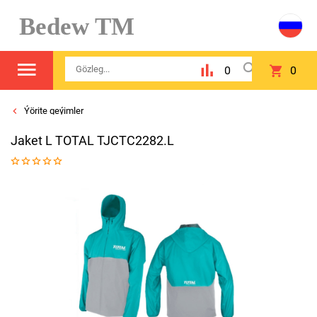
Bedew TM
0
0
Ýörite geýimler
Jaket L TOTAL TJCTC2282.L