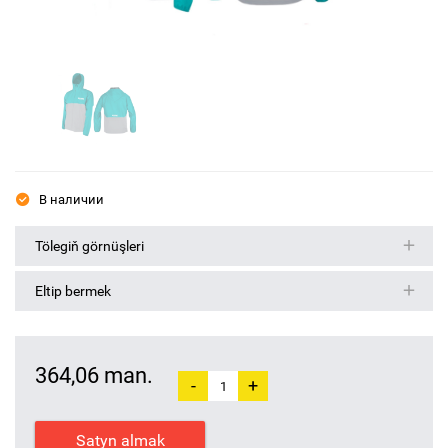
В наличии
Tölegiň görnüşleri
Eltip bermek
364,06 man.
-
+
Satyn almak