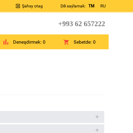
Şahsy otag
Dili saýlamak:
TM
RU
+993 62 657222
Deneşdirmek:
0
Sebetde:
0