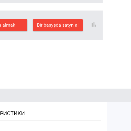
n almak
Bir basyşda satyn al
ЕРИСТИКИ