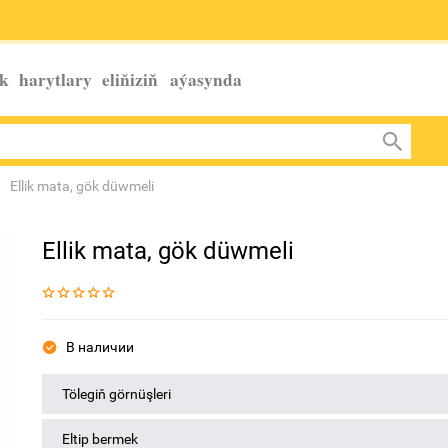
k harytlary eliňiziň
aýasynda
Ellik mata, gök düwmeli
Ellik mata, gök düwmeli
В наличии
Tölegiň görnüşleri
Eltip bermek