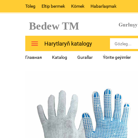
Töleg
Eltip bermek
Kömek
Habarlaşmak
Bedew TM
Gurluşy
Harytlaryň katalogy
Главная
Katalog
Gurallar
Ýörite geýimler