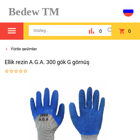
Bedew TM
0
0
Ýörite geýimler
Ellik rezin A.G.A. 300 gök G görnüş