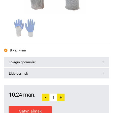
В наличии
Tölegiň görnüşleri
Eltip bermek
10,24 man.
-
+
Satyn almak