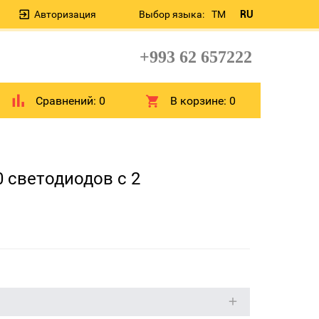
Авторизация
Выбор языка:
TM
RU
+993 62 657222
Сравнений:
0
В корзине:
0
0 светодиодов с 2