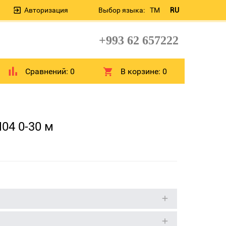
Авторизация
Выбор языка:
TM
RU
+993 62 657222
Сравнений:
0
В корзине:
0
4 0-30 м