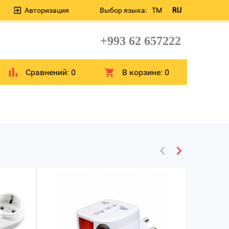
Авторизация
Выбор языка:
TM
RU
+993 62 657222
Сравнений:
0
В корзине:
0