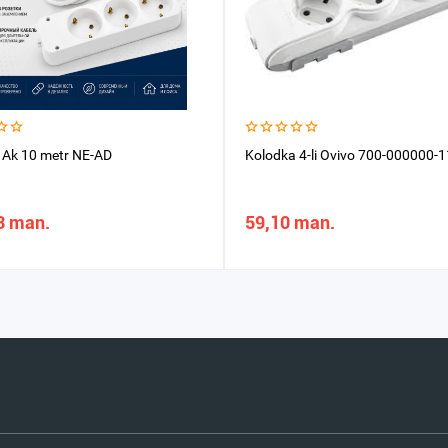
l Ak 10 metr NE-AD
Kolodka 4-li Ovivo 700-000000-
3 man.
59,10 man.