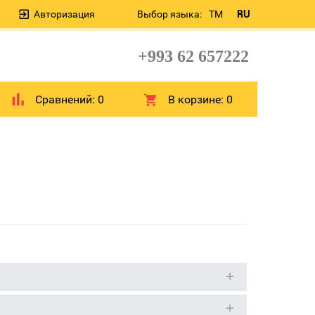
Авторизация
Выбор языка:
TM
RU
+993 62 657222
Сравнений:
0
В корзине:
0