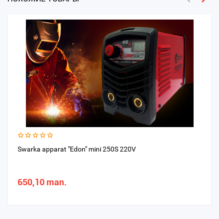
Swarka apparat "Edon" mini 250S 220V
650,10 man.