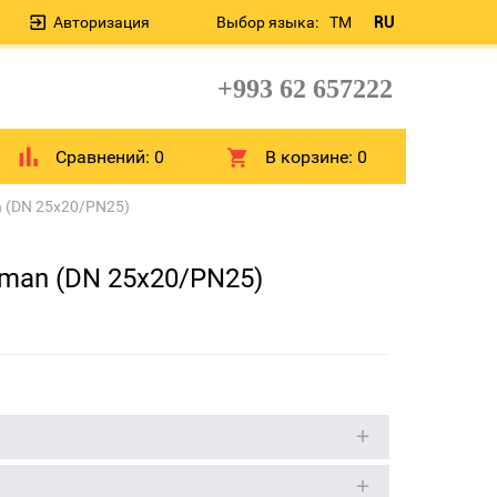
Авторизация
Выбор языка:
TM
RU
+993 62 657222
Сравнений:
0
В корзине:
0
n (DN 25x20/PN25)
sman (DN 25x20/PN25)