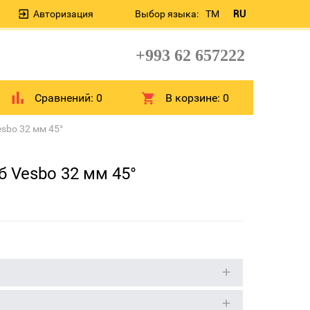
Авторизация
Выбор языка:
TM
RU
+993 62 657222
Сравнений:
0
В корзине:
0
esbo 32 мм 45°
б Vesbo 32 мм 45°