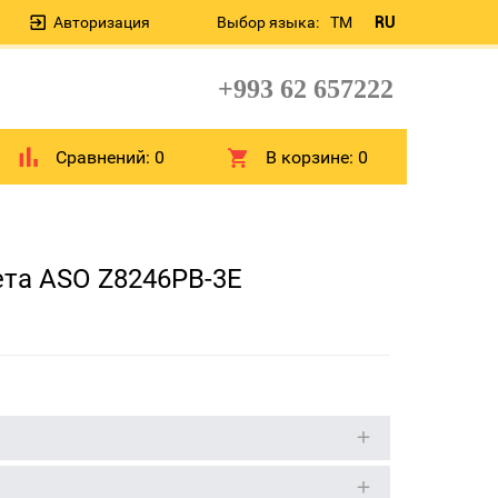
Авторизация
Выбор языка:
TM
RU
+993 62 657222
Сравнений:
0
В корзине:
0
ета ASO Z8246PB-3E