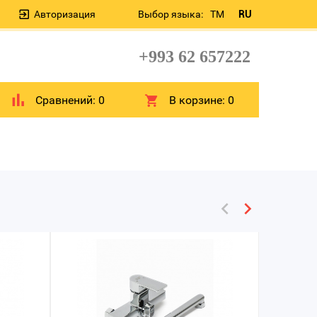
Авторизация
Выбор языка:
TM
RU
+993 62 657222
Сравнений:
0
В корзине:
0