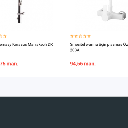
temasy Kerasus Marrakech DR
Smesitel wanna üçin plasmas Öz
203A
,75 man.
94,56 man.