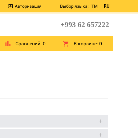
Авторизация
Выбор языка:
TM
RU
+993 62 657222
Сравнений:
0
В корзине:
0