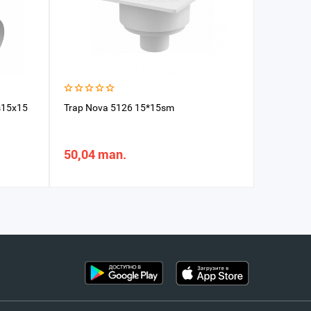
üş15x15
Trap Nova 5126 15*15sm
Smesitel 
50,04 man.
134,95