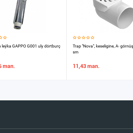
n leýka GAPPO G001 uly dörtburç
Trap "Nova", keseligine, A- görn
sm
6 man.
11,43 man.