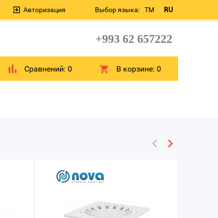
Авторизация
Выбор языка:
TM
RU
+993 62 657222
Сравнений:
0
В корзине:
0