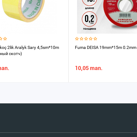
koç 2lik Aralyk Sary 4,5sm*10m
Fuma DEISA 19mm*15m 0.2mm
ный скотч)
man.
10,05 man.