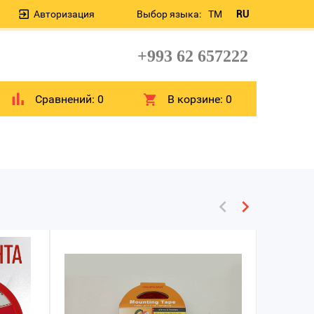
Авторизация
Выбор языка:
TM
RU
+993 62 657222
Сравнений:
0
В корзине:
0