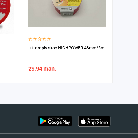
Iki taraply skoç HIGHPOWER 48mm*5m
Skoç (ск
29,94 man.
31,52 