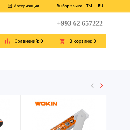
Авторизация
Выбор языка:
TM
RU
+993 62 657222
Сравнений:
0
В корзине:
0