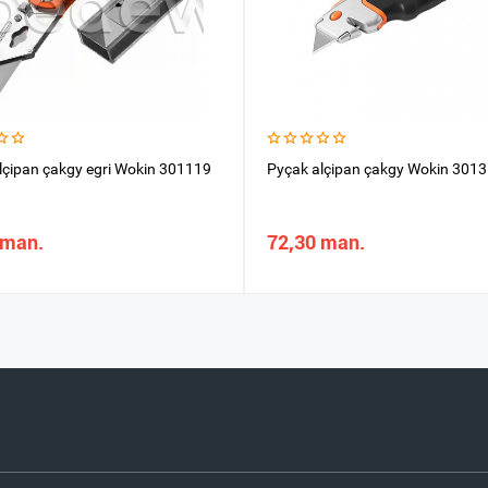
lçipan çakgy egri Wokin 301119
Pyçak alçipan çakgy Wokin 301
 man.
72,30 man.