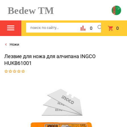
Bedew TM
0
0
Ножи
Лезвие для ножа для алчипана INGCO
HUKB61001