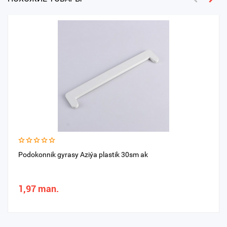
Podokonnik gyrasy Aziýa plastik 30sm ak
1,97 man.