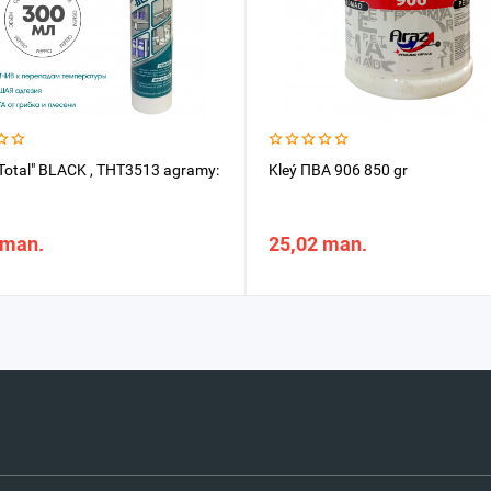
 "Total" BLACK , THT3513 agramy:
Kleý ПВА 906 850 gr
 man.
25,02 man.