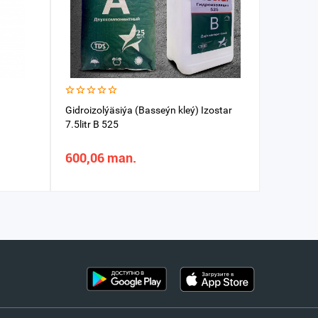
Gidroizolýäsiýa (Basseýn kleý) Izostar
Kleý PRO
7.5litr B 525
600,06 man.
50,04 