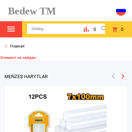
Bedew TM
0
0
Главная
Элемент не найден
MEŇZEŞ HARYTLAR