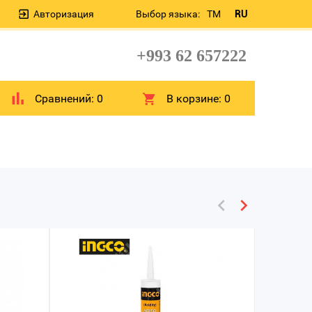
Авторизация
Выбор языка:
TM
RU
+993 62 657222
Сравнений:
0
В корзине:
0