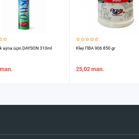
k aýna üçin DAYSON 310ml
Kleý ПВА 906 850 gr
 man.
25,02 man.