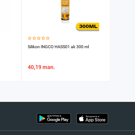
Silikon INGCO HASS01 ak 300 ml
Oboý kleý
40,19 man.
51,81 