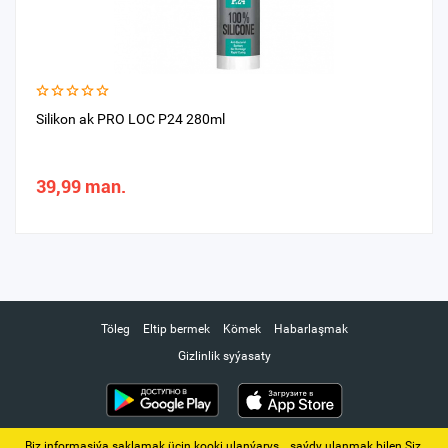
Silikon ak PRO LOC P24 280ml
39,99 man.
Töleg
Eltip bermek
Kömek
Habarlaşmak
Gizlinlik syýasaty
Biz informasiýa saklamak üçin kooki ulanýarys. ‚ saýdy ulanmak bilen Siz