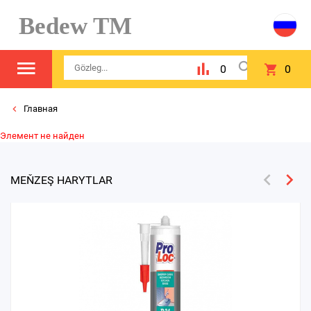
Bedew TM
0
0
Главная
Элемент не найден
MEŇZEŞ HARYTLAR