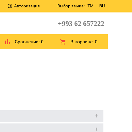
Авторизация
Выбор языка:
TM
RU
+993 62 657222
Сравнений:
0
В корзине:
0