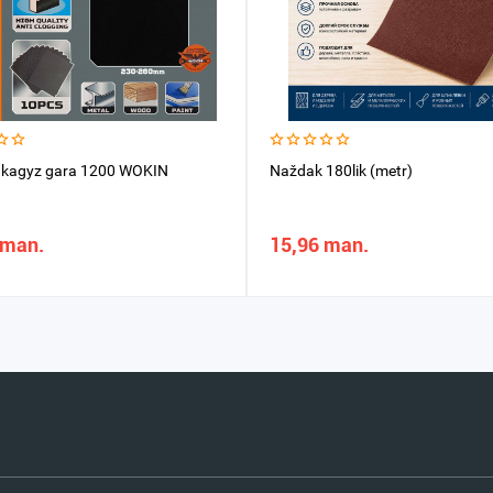
 kagyz gara 1200 WOKIN
Naždak 180lik (metr)
 man.
15,96 man.