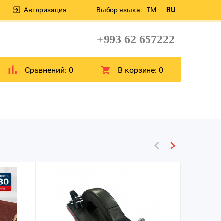
Авторизация
Выбор языка:
TM
RU
+993 62 657222
Сравнений:
0
В корзине:
0