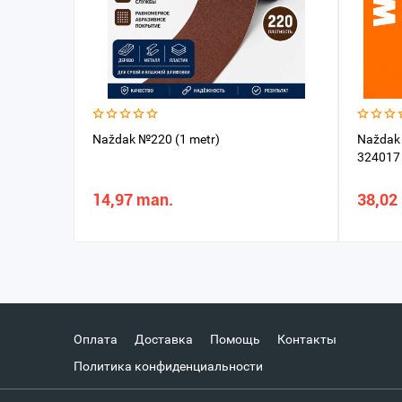
Naždak №220 (1 metr)
Naždak
324017
14,97 man.
38,02
Оплата
Доставка
Помощь
Контакты
Политика конфиденциальности