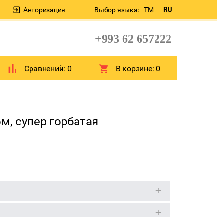
Авторизация
Выбор языка:
TM
RU
+993 62 657222
Сравнений:
0
В корзине:
0
м, супер горбатая