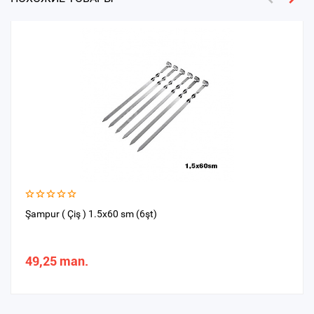
Şampur ( Çiş ) 1.5x60 sm (6şt)
49,25 man.