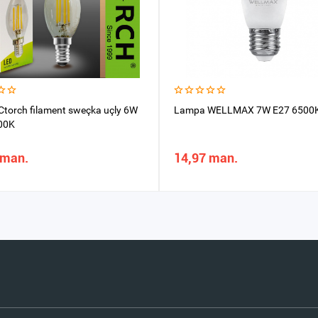
torch filament sweçka uçly 6W
Lampa WELLMAX 7W E27 6500
00K
 man.
14,97 man.