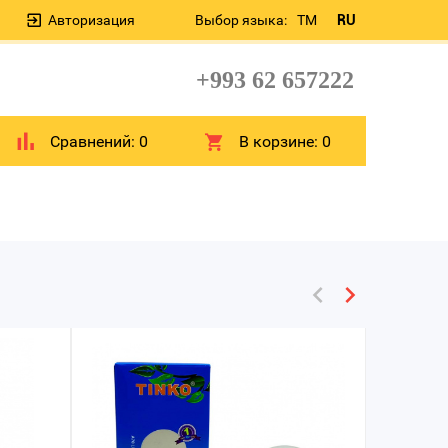
Авторизация
Выбор языка:
TM
RU
+993 62 657222
Сравнений:
0
В корзине:
0