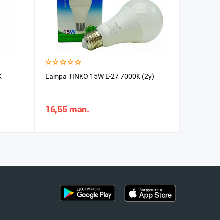
K
Lampa TINKO 15W E-27 7000K (2y)
Led lam
16,55 man.
22,66 