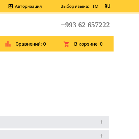
Авторизация
Выбор языка:
TM
RU
+993 62 657222
Сравнений:
0
В корзине:
0