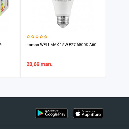
7
Lampa WELLMAX 15W E27 6500K A60
LED Lampa
1.20m
20,69 man.
24,03 