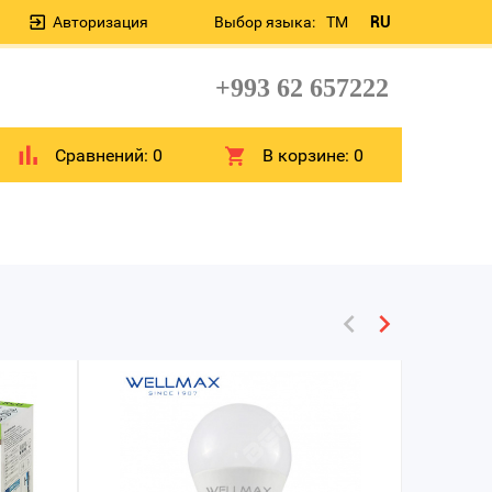
Авторизация
Выбор языка:
TM
RU
+993 62 657222
Сравнений:
0
В корзине:
0