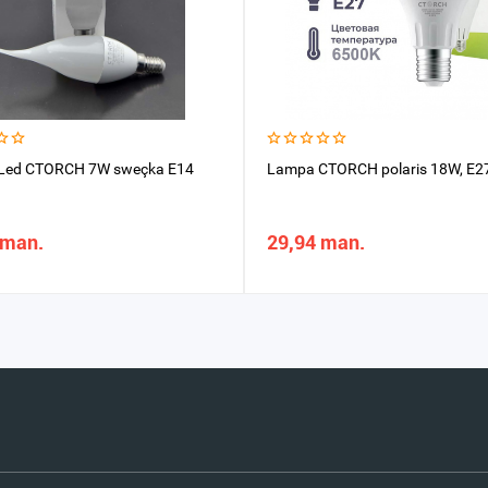
Led CTORCH 7W sweçka E14
Lampa CTORCH polaris 18W, E2
 man.
29,94 man.