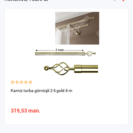
Karniz turba görnüşli 2-li gold 4 m
319,53 man.