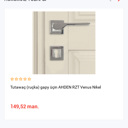
Tutawaç (ruçka) gapy üçin AHDEN RZT Venus Nikel
149,52 man.