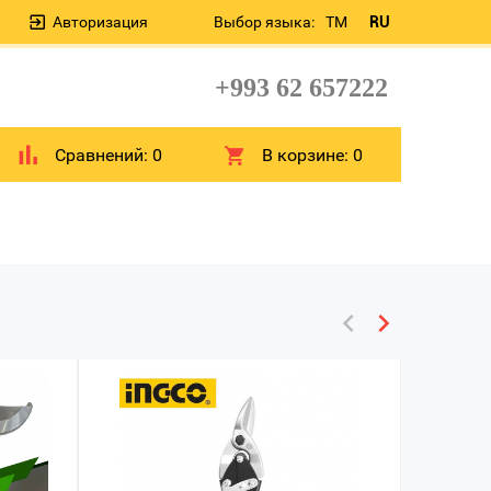
Авторизация
Выбор языка:
TM
RU
+993 62 657222
Сравнений:
0
В корзине:
0