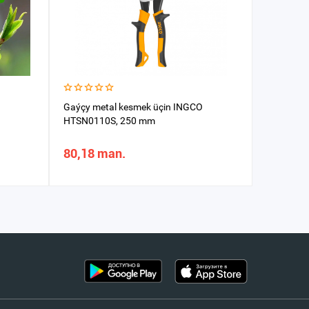
Gaýçy metal kesmek üçin INGCO
Gaýçy ba
HTSN0110S, 250 mm
311408
80,18 man.
98,50 