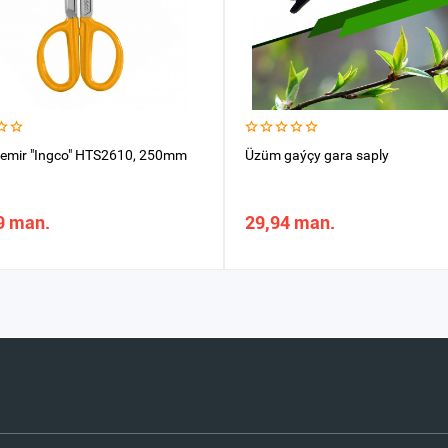
emir "Ingco" HTS2610, 250mm
Üzüm gaýçy gara saply
9 man.
29,94 man.