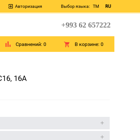
Авторизация
Выбор языка:
TM
RU
+993 62 657222
Сравнений:
0
В корзине:
0
16, 16A