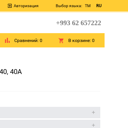
Авторизация
Выбор языка:
TM
RU
+993 62 657222
Сравнений:
0
В корзине:
0
40, 40A