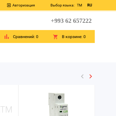
Авторизация
Выбор языка:
TM
RU
+993 62 657222
Сравнений:
0
В корзине:
0