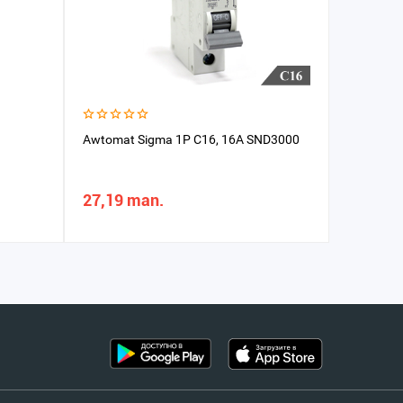
Awtomat Sigma 1P C16, 16A SND3000
Awtomat S
27,19 man.
51,22 