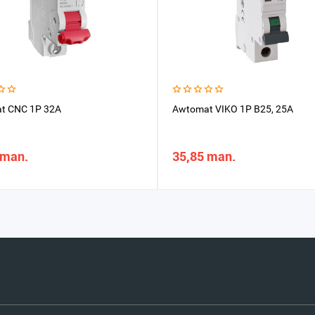
t CNC 1P 32A
Awtomat VIKO 1P B25, 25A
 man.
35,85 man.