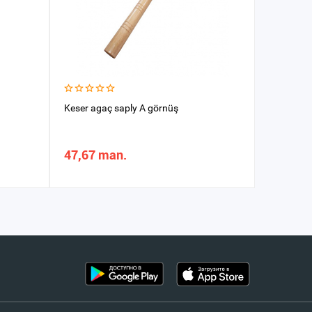
Keser agaç saply A görnüş
Çekiç Wok
47,67 man.
69,74 