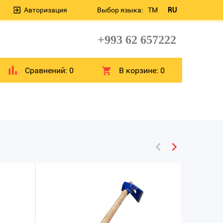
Авторизация
Выбор языка:
TM
RU
+993 62 657222
Сравнений:
0
В корзине:
0