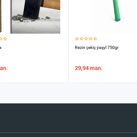
a
Rezin çekiç ýaşyl 750gr
an.
29,94 man.