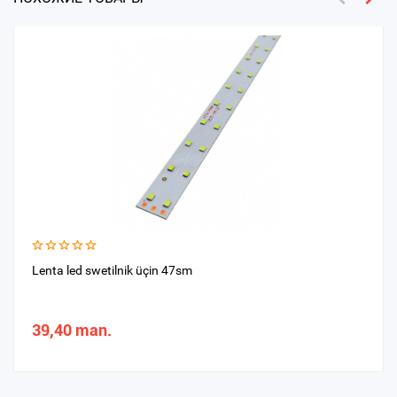
Lenta led swetilnik üçin 47sm
39,40 man.