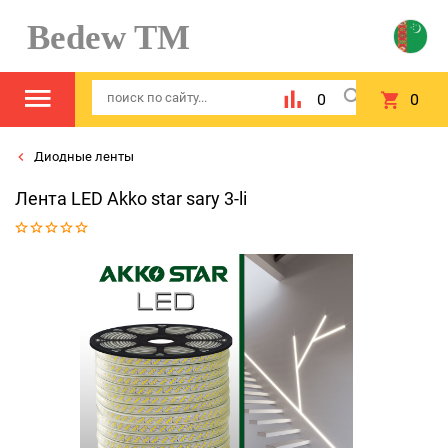
Bedew TM
0
0
Диодные ленты
Лента LED Akko star sary 3-li