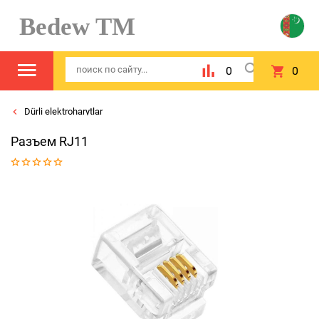
Bedew TM
0
0
Dürli elektroharytlar
Разъем RJ11