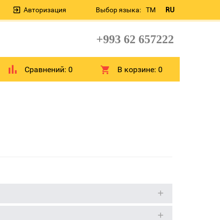
Авторизация
Выбор языка:
TM
RU
+993 62 657222
Сравнений:
0
В корзине:
0