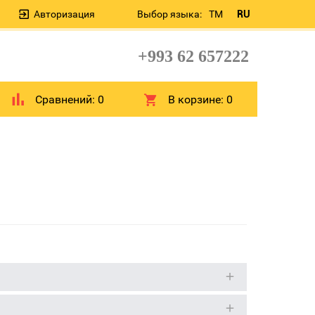
Авторизация
Выбор языка:
TM
RU
+993 62 657222
Сравнений:
0
В корзине:
0