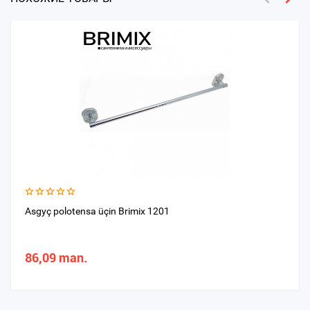
Asgyç polotensa üçin Brimix 1201
86,09 man.