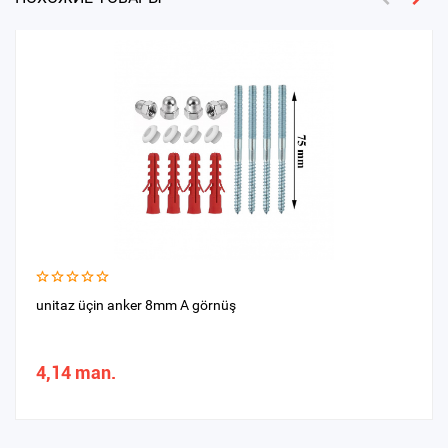
unitaz üçin anker 8mm A görnüş
4,14 man.